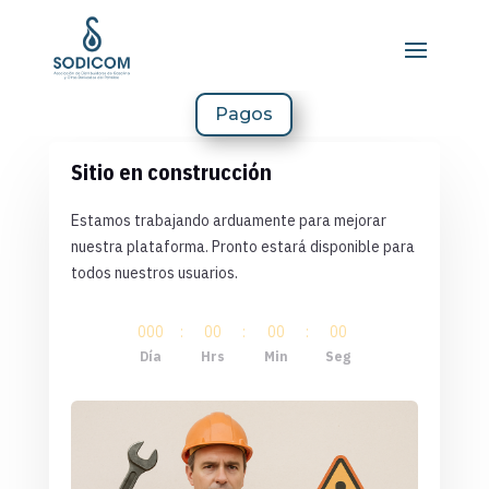
Pagos
Sitio en construcción
Estamos trabajando arduamente para mejorar
nuestra plataforma. Pronto estará disponible para
todos nuestros usuarios.
000
:
00
:
00
:
00
Día
Hrs
Min
Seg